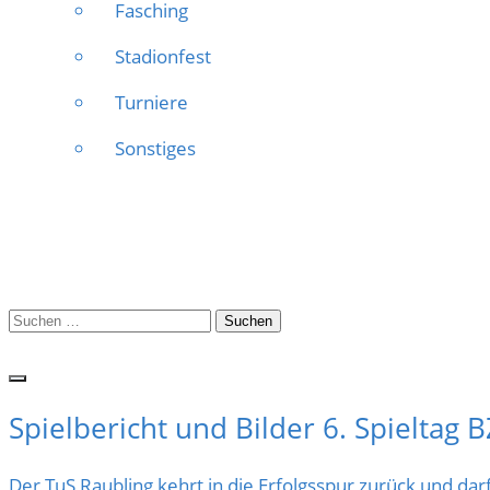
Fasching
Stadionfest
Turniere
Sonstiges
Suchen
nach:
Spielbericht und Bilder 6. Spieltag 
Der TuS Raubling kehrt in die Erfolgsspur zurück und darf