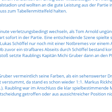
stadion und wollten an die gute Leistung aus der Partie i
ss zum Tabellenmittelfeld halten.
inute verletzungsbedingt wechseln, als Tom Arnold ungüns
rt sofort in der Partie. Eine entscheidende Szene spielte
 Lukas Schöffel nur noch mit einer Notbremes vor einem 
Ob zuvor ein strafbares Abseits durch Schöffel bestand ko
stoß setzte Raublings Kapitän Michi Gruber dann an den P
Gruber vermeintlich seine Farben, als ein sehenswerter D
t verstummt, da stand es schon wieder 1:1. Markus Rickho
7.). Raubling war im Anschluss die klar spielbestimmende
ntscheidung getroffen oder aus aussichtreicher Position ni