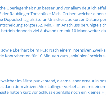
e Überlegenheit nun besser und vor allem deutlich effek
ß der Raublinger Torschütze Michi Gruber, welcher einen
e Doppelschlag als Stefan Unsicker aus kurzer Distanz p
entscheidung sorgte (52. Min.). Im Anschluss beruhigte si
g betrieb dennoch viel Aufwand um mit 10 Mann weiter d
S sowie Eberhart beim FCF: Nach einem intensiven Zweika
de Kontrahenten für 10 Minuten zum „abkühlen“ schickte. 
welcher im Mittelpunkt stand, diesmal aber erneut in pos
ar es dann dem aktiven Alex Lallinger vorbehalten mit ei
te hatten kurz vor Schluss ebenfalls noch ein kleines Hig