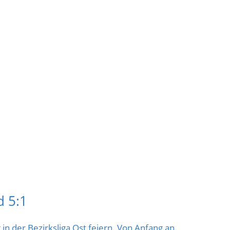
d 5:1
 in der Bezirksliga Ost feiern. Von Anfang an