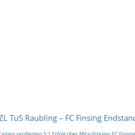
BZL TuS Raubling – FC Finsing Endstan
 einen verdienten 5:1 Erfolg über Mitaufsteiger FC Finsing