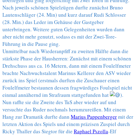
überlegen und ging folgerichtig mit zwei Toren in Führung.
Nach jeweils schönen Spielzügen durfte zunächst Bruno
Lautenschläger (24. Min) und kurz darauf Rudi Schlosser
(28. Min.) das Leder im Gehäuse der Gastgeber
unterbringen. Weitere guten Gelegenheiten wurden dann
aber nicht mehr genutzt, sodass es mit der Zwei-Tore-
Führung in die Pause ging.
Unmittelbar nach Wiederanpfiff zu zweiten Hälfte dann die
stärkste Phase der Hausherren: Zunächst mit einem schönen
Drehschuss aus ca. 16 Metern, dann mit einem Foulelfmeter
brachte Nachwuchstalent Marinus Kellerer den ASV wieder
zurück ins Spiel (erstmals durften die Zuschauer einen
Foulelfmeter bestaunen dessen fragwürdiges Foulspiel nicht
einmal annähernd im Strafraum stattgefunden hat
).
Nun raffte sie die Zweite des TuS aber wieder auf und
versuchte das Ruder nochmals herumzureißen. Mit einem
Hang zur Dramatik durfte dann
Marius Pappenberger
mit der
letzten Aktion des Spiels und einem präzisen Zuspiel durch
Ricky Thaller das Siegtor für die
Raphael Pszolla
-Elf