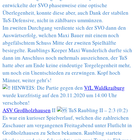
entwickelte der SVO phasenweise eine optische
Überlegenheit, konnte diese aber, auch Dank der stabilen
TuS-Defensive, nicht in zählbares ummünzen.
Im zweiten Durchgang verdiente sich der SVO dann den
Auswärtserfolg, welchen Maxi Bauer mit einem noch
abgefälschtem Schuss Mitte der zweiten Spielhälfte
besiegelte. Raublings Keeper Maxi Wunderlich durfte sich
dann im Anschluss noch mehrmals auszeichnen, der TuS
hatte aber am Ende keine eindeutige Torgelegenheit mehr,
um noch ein Unentschieden zu erzwingen. Kopf hoch
Männer, weiter geht’s!
HINWEIS: Die Partie gegen den
VfL Waldkraiburg
wurde kurzfristig auf den 20.11.2020 um 14:00 Uhr
verschoben!
ASV Großholzhausen
II
TuS Raubling II – 2:3 (0:2)
Es war ein kurioser Spielverlauf, welchen die zahlreichen
Zuschauer am vergangenen Freitagabend unter Flutlicht in
Großholzhausen zu Sehen bekamen. Raubling startete