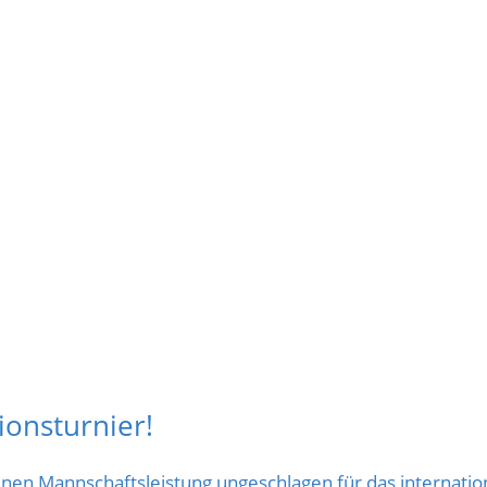
ionsturnier!
ssenen Mannschaftsleistung ungeschlagen für das internat