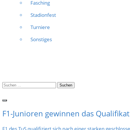
Fasching
Stadionfest
Turniere
Sonstiges
Suchen
nach:
F1-Junioren gewinnen das Qualifikat
F1 des TuS qualifiziert sich nach einer starken geschlo