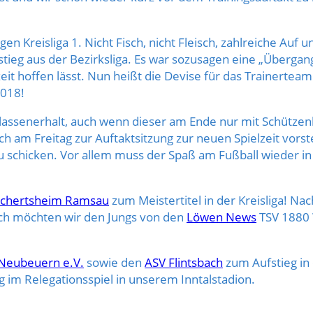
ngen Kreisliga 1. Nicht Fisch, nicht Fleisch, zahlreiche A
eg aus der Bezirksliga. Es war sozusa
gen eine „Übergang
 hoffen lässt. Nun heißt die Devise für das Trainerteam
2018!
 Klassenerhalt, auch wenn dieser am Ende nur mit Schütze
ich am Freitag zur Auftaktsitzung zur neuen Spielzeit vor
u schicken. Vor allem muss der Spaß am Fußball wieder in
ichertsheim Ramsau
zum Meistertitel in der Kreisliga! Na
Auch möchten wir den Jungs von den
Löwen News
TSV 1880 
Neubeuern e.V.
sowie den
ASV Flintsbach
zum Aufstieg in
g im Relegationsspiel in unserem Inntalstadion.