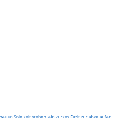
euen Spielzeit stehen, ein kurzes Fazit zur abgelaufen