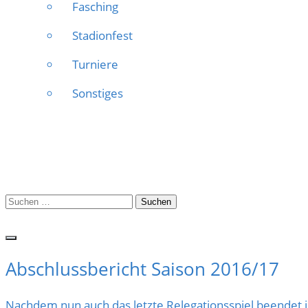
Fasching
Stadionfest
Turniere
Sonstiges
Suchen
nach:
Abschlussbericht Saison 2016/17
Nachdem nun auch das letzte Relegationsspiel beendet is